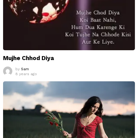
Mujhe Chhod Diya
by
Sam
8 years ago