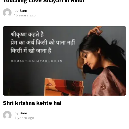
Touching Love Shayari in Hindi
by
Sam
18 years ago
Shri krishna kehte hai
by
Sam
4 years ago