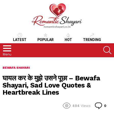
LATEST
POPULAR
HOT
TRENDING
S
Menu
BEWAFA SHAYARI
घायल कर के मुझे उसने पूछा – Bewafa
Shayari, Sad Love Quotes &
Heartbreak Lines
Co
404
Views
0