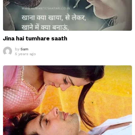
Jina hai tumhare saath
by
Sam
5 years ago