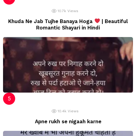
10.7k
Views
Khuda Ne Jab Tujhe Banaya Hoga
| Beautiful
Romantic Shayari in Hindi
10.4k
Views
Apne rukh se nigaah karne