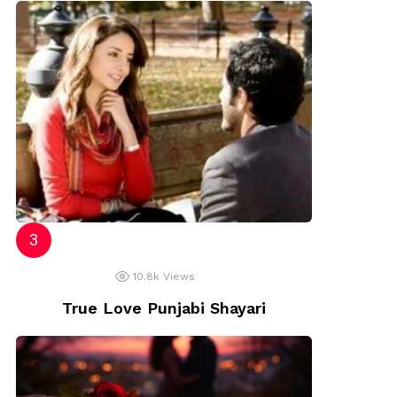
10.8k
Views
True Love Punjabi Shayari