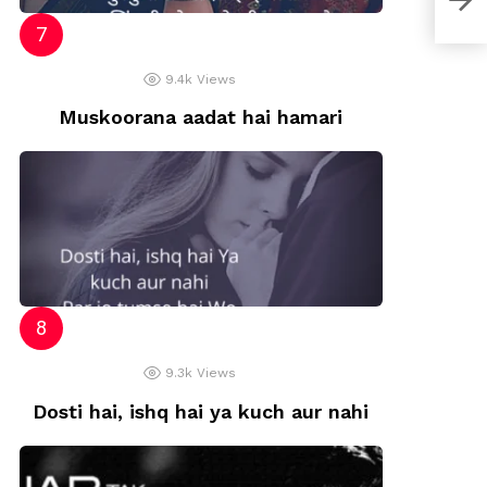
9.4k
Views
Muskoorana aadat hai hamari
9.3k
Views
Dosti hai, ishq hai ya kuch aur nahi