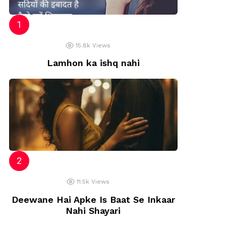
15.8k
Views
Lamhon ka ishq nahi
c
11.5k
Views
Deewane Hai Apke Is Baat Se Inkaar
Nahi Shayari