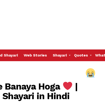
d Shayari
Web Stories
Shayari
Quotes
What
e Banaya Hoga
|
 Shayari in Hindi