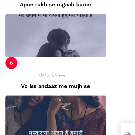
Apne rukh se nigaah karne
10.4k
Views
Vo iss andaaz me mujh se