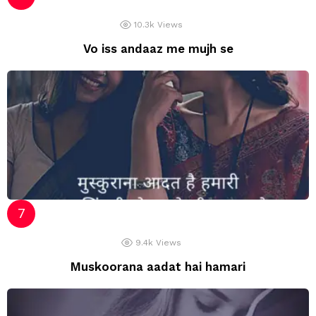
10.3k
Views
Vo iss andaaz me mujh se
9.4k
Views
Muskoorana aadat hai hamari