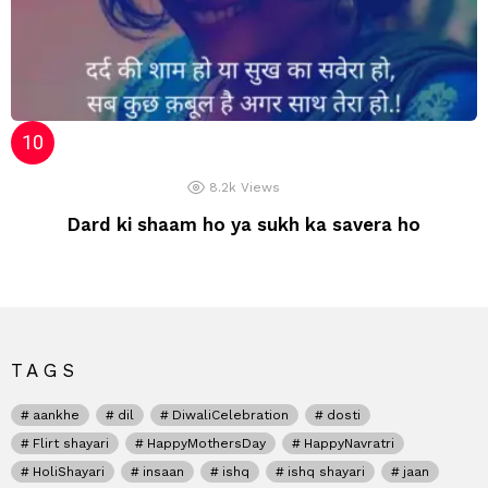
8.2k
Views
Dard ki shaam ho ya sukh ka savera ho
TAGS
aankhe
dil
DiwaliCelebration
dosti
Flirt shayari
HappyMothersDay
HappyNavratri
HoliShayari
insaan
ishq
ishq shayari
jaan