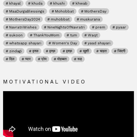
khayal
khuda
khushi
khwab
MaaDurgaBlessings
Mohobbat
MothersDay
MothersDay2024
muhobbat
muskurana
NavratriWishes
NineNightsOfNavratri
prem
pyaar
sukoon
ThankYouMom
tum
Waqt
whatsapp shayari
Women's Day
yaad shayari
zindagi
इश्क
इश्क़
इश्क़
खुशी
चाहत
जिंदगी
दिल
प्यार
प्रेम
मोहब्बत
रूह
MOTIVATIONAL VIDEO