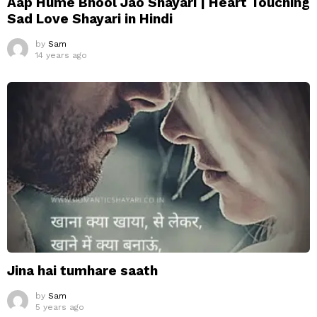
Aap Hume Bhool Jao Shayari | Heart Touching
Sad Love Shayari in Hindi
by
Sam
14 years ago
Jina hai tumhare saath
by
Sam
5 years ago