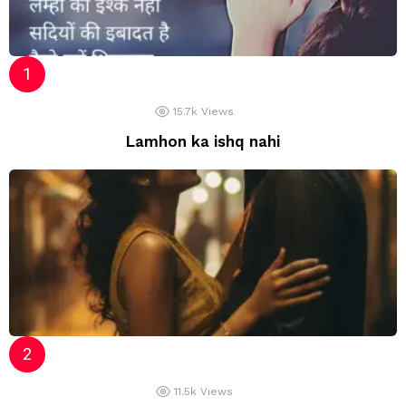
15.7k
Views
Lamhon ka ishq nahi
11.5k
Views